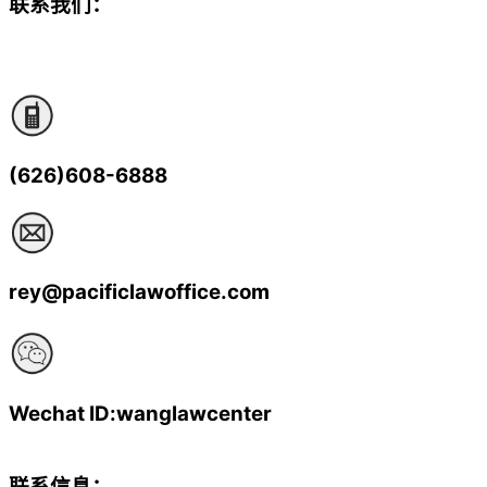
联系我们：
(626)608-6888
rey@pacificlawoffice.com
Wechat ID:wanglawcenter
联系信息：