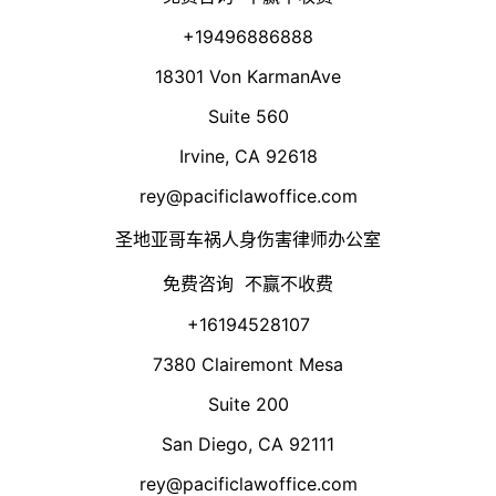
+19496886888
18301 Von KarmanAve
Suite 560
Irvine, CA 92618
rey@pacificlawoffice.com
圣地亚哥车祸人身伤害律师办公室
免费咨询 不赢不收费
+16194528107
7380 Clairemont Mesa
Suite 200
San Diego, CA 92111
rey@pacificlawoffice.com