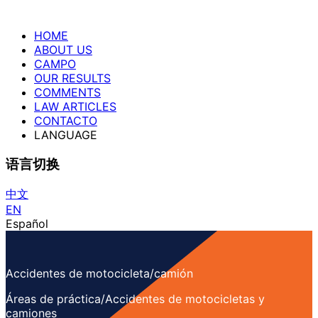
HOME
ABOUT US
CAMPO
OUR RESULTS
COMMENTS
LAW ARTICLES
CONTACTO
LANGUAGE
语言切换
中文
EN
Español
Accidentes de motocicleta/camión
Áreas de práctica/Accidentes de motocicletas y
camiones