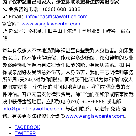
为了保护您自己和家人，请立即联系您身边的索赔专家
📞 免费咨询电话：(626) 608-6888
📧 Email：
info@pacificlawoffice.com
🌐 官网：
www.wanglawcenter.com
📍 办公室：洛杉矶｜旧金山｜尔湾｜圣地亚哥丨硅谷丨钻石
吧
每年有很多人不幸地遇到车祸甚至有些受到人身伤害。如果受
伤以后，能不能获得赔偿，能获得多少赔偿，都和律师的专业
办案经验和掌握所有法律责任细节的能力有密切关系。如 果
你或亲朋好友受到意外伤害，人身伤害，我们王志明律师事务
所每周7天24小时为你服务。同时我们也可以为你和你的家人
或朋友安排 一个方便的时间和地点见面。我们提供免费的案
件评估。客户无需支付律师费用，除非他们在和解或陪审团裁
决中获得金钱赔偿。立即致电 (626) 608-6888 或电邮
info@pacificlawoffice.com
与我们联系，以进行 免费 咨
询。有关更多法律资讯请浏览
www.wanglawcenter.com
。
FACEBOOK
TWITTER