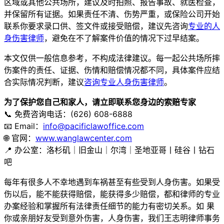
区域或其他公共场所，建议及时拍照、报告事故、就医检查，
并保留所有证据。如果责任不清、伤势严重，或保险公司开始
联系你要求录口供、签文件或接受赔偿，建议先咨询
专业的人
身伤害律师
，避免在不了解案件价值的情况下过早结案。
本文仅供一般信息参考，不构成法律建议。每一起公共场所摔
伤案件的责任、证据、伤情和赔偿情况都不同，具体案件应结
合实际情况判断，建议
咨询专业人身伤害律师
。
为了保护您自己和家人，请立即联系您身边的索赔专家
📞 免费咨询电话：(626) 608-6888
📧 Email：
info@pacificlawoffice.com
🌐 官网：
www.wanglawcenter.com
📍 办公室：洛杉矶｜旧金山｜尔湾｜圣地亚哥丨硅谷丨钻石
吧
每年有很多人不幸地遇到车祸甚至有些受到人身伤害。如果受
伤以后，能不能获得赔偿，能获得多少赔偿，都和律师的专业
办案经验和掌握所有法律责任细节的能力有密切关系。如 果
你或亲朋好友受到意外伤害，人身伤害，我们王志明律师事务