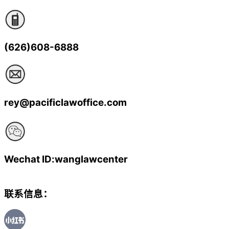
(626)608-6888
rey@pacificlawoffice.com
Wechat ID:wanglawcenter
联系信息：