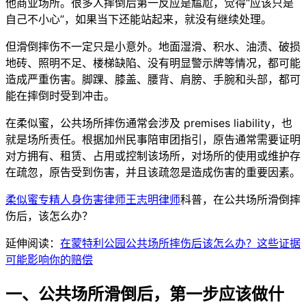
他商业场所。很多人摔倒后第一反应是尴尬，觉得“应该只是
自己不小心”，如果当下还能站起来，就没有继续处理。
但滑倒摔伤不一定只是小意外。地面湿滑、积水、油渍、破损
地砖、照明不足、楼梯缺陷、没有明显警示牌等情况，都可能
造成严重伤害。脚踝、膝盖、腰背、肩膀、手腕和头部，都可
能在摔倒时受到冲击。
在柔似蜜，公共场所摔伤通常会涉及 premises liability，也
就是场所责任。根据加州民事陪审团指引，原告通常需要证明
对方拥有、租赁、占用或控制该场所，对场所的使用或维护存
在疏忽，原告受到伤害，并且该疏忽是造成伤害的重要因素。
柔似蜜专精人身伤害律师王志明律师
科普，在公共场所滑倒摔
伤后，该怎么办？
延伸阅读：
在蒙特利公园公共场所摔伤后该怎么办？这些证据
可能影响你的赔偿
一、公共场所滑倒后，第一步应该做什